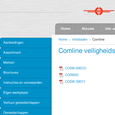
Home
Nieuws
Info 
Home
Infobladen
Comline
Aanbiedingen
Comline veiligheid
Assortiment
Merken
CO5W-20ECO
Brochures
CO0W20
CO5W-30EC1
Instructies en voorwaarden
Eigen werkplaats
Verhuur gereedschappen
Gereedschappen